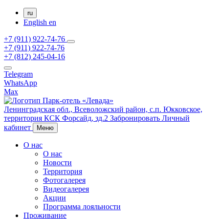
ru
English
en
+7 (911) 922-74-76
+7 (911) 922-74-76
+7 (812) 245-04-16
Telegram
WhatsApp
Max
Ленинградская обл., Всеволожский район,
с.п. Юкковское,
территория КСК Форсайд, зд.2
Забронировать
Личный
кабинет
Меню
О нас
О нас
Новости
Территория
Фотогалерея
Видеогалерея
Акции
Программа лояльности
Проживание