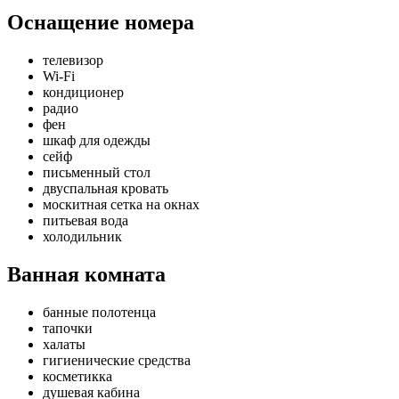
Оснащение номера
телевизор
Wi-Fi
кондиционер
радио
фен
шкаф для одежды
сейф
письменный стол
двуспальная кровать
москитная сетка на окнах
питьевая вода
холодильник
Ванная комната
банные полотенца
тапочки
халаты
гигиенические средства
косметикка
душевая кабина